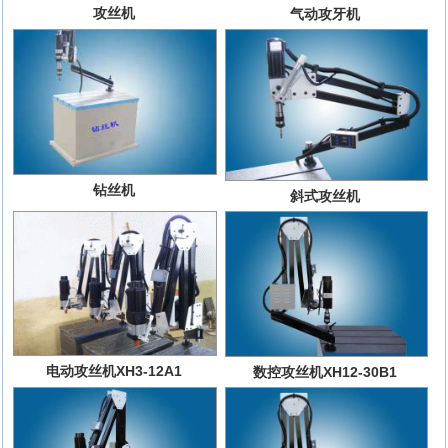
攻丝机
气动攻牙机
钻丝机
斜式攻丝机
电动攻丝机XH3-12A1
数控攻丝机XH12-30B1