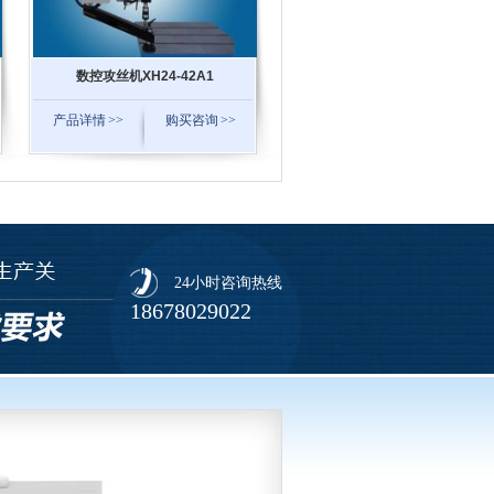
数控攻丝机XH24-42A1
产品详情 >>
购买咨询 >>
24小时咨询热线
18678029022