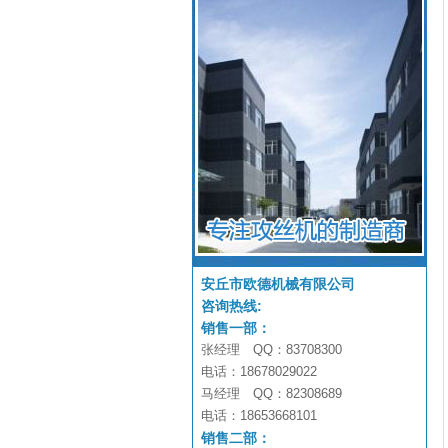
安丘市欧德机械有限公司
咨询热线:
销售一部：
张经理 QQ：83708300
电话：18678029022
马经理 QQ：82308689
电话：18653668101
销售二部：