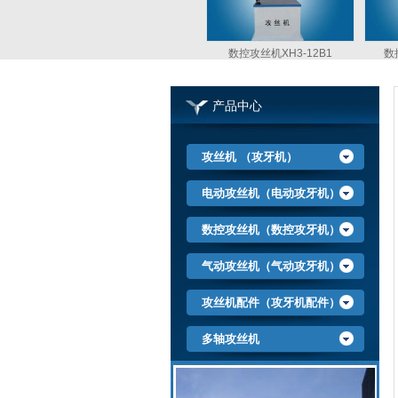
数控攻丝机XH3-12B1
数
产品中心
攻丝机 （攻牙机）
电动攻丝机（电动攻牙机）
数控攻丝机（数控攻牙机）
气动攻丝机（气动攻牙机）
攻丝机配件（攻牙机配件）
多轴攻丝机