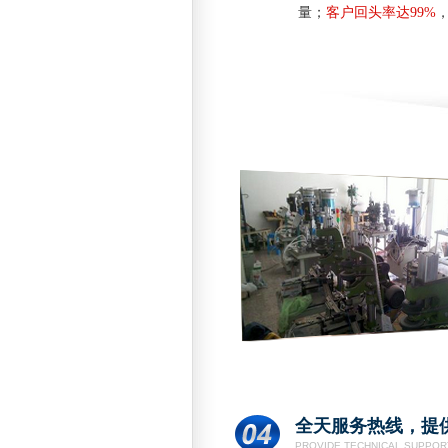
量；
客户回头率达99%
全天服务热线，提供
PROVIDE TECHNICAL SUPPORT