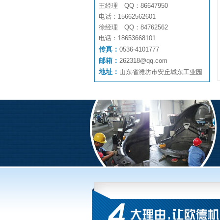
王经理 QQ：86647950
电话：15662562601
徐经理 QQ：84762562
电话：18653668101
传真：
0536-4101777
邮箱：
262318@qq.com
地址：
山东省潍坊市安丘城东工业园