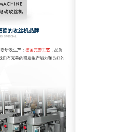
完善的攻丝机品牌
IS SPECIAL
不断研发生产；
德国完善工艺
，品质
我们有完善的研发生产能力和良好的