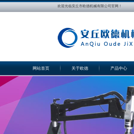
欢迎光临安丘市欧德机械有限公司官网！
网站首页
关于欧德
产品中心