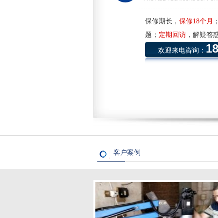
保修期长，
保修18个月
题；
定期回访
，解疑答
1
欢迎来电咨询：
客户案例