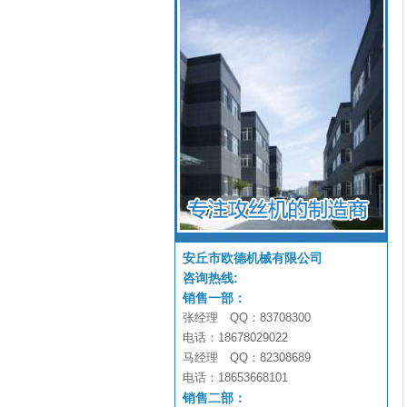
安丘市欧德机械有限公司
咨询热线:
销售一部：
张经理 QQ：83708300
电话：18678029022
马经理 QQ：82308689
电话：18653668101
销售二部：