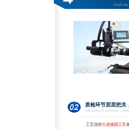
质检环节层层把关
THE QUALITY CONTROL，PER
工艺流程
引进德国工艺