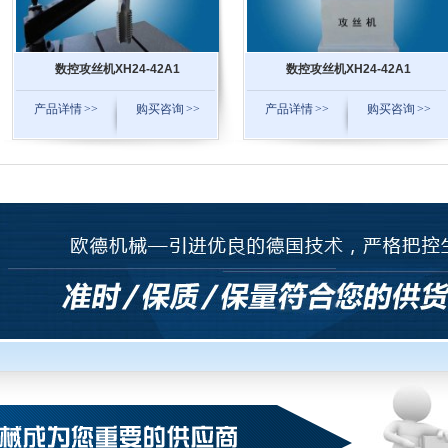
数控攻丝机XH24-42A1
数控攻丝机XH24-42A1
产品详情 >>
购买咨询 >>
产品详情 >>
购买咨询 >>