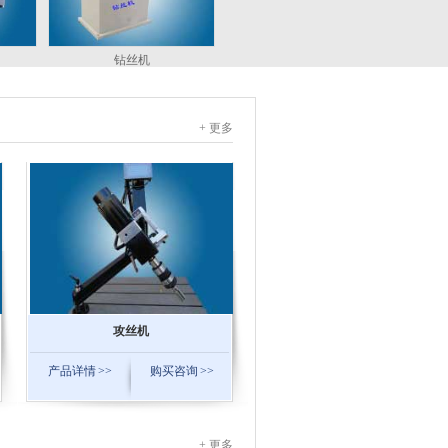
钻丝机
斜式攻丝机
电动
+ 更多
攻丝机
产品详情 >>
购买咨询 >>
+ 更多