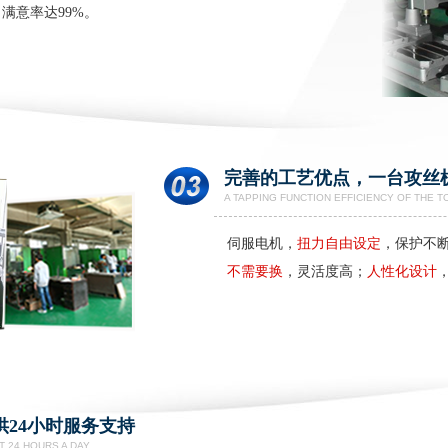
，满意率达99%。
完善的工艺优点，一台攻丝机
A TAPPING FUNCTION EFFICIENCY OF THE T
伺服电机，
扭力自由设定
，保护不
不需要换
，灵活度高；
人性化设计
24小时服务支持
 24 HOURS A DAY