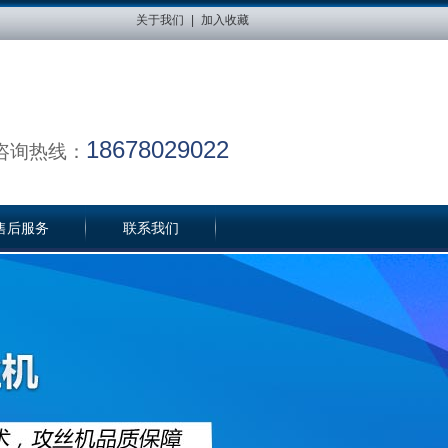
关于我们
|
加入收藏
18678029022
咨询热线：
售后服务
联系我们