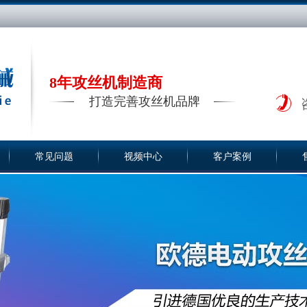
8年攻丝机制造商
打造完善攻丝机品牌
常见问题
视频中心
客户案例