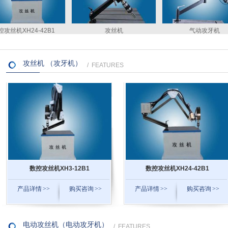
控攻丝机XH24-42B1
攻丝机
气动攻牙机
攻丝机 （攻牙机）
/ FEATURES
数控攻丝机XH3-12B1
数控攻丝机XH24-42B1
产品详情 >>
购买咨询 >>
产品详情 >>
购买咨询 >>
电动攻丝机（电动攻牙机）
/ FEATURES